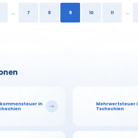
…
7
8
9
10
11
…
ionen
nkommensteuer in
Mehrwertsteuer 
chechien
Tschechien