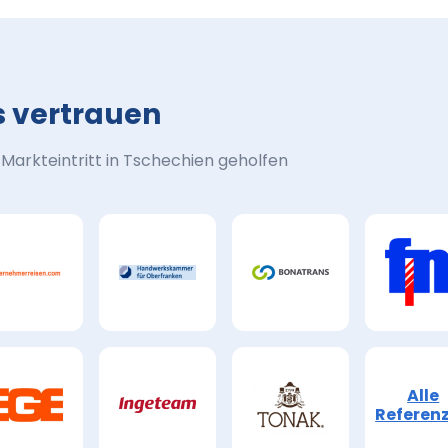
s vertrauen
arkteintritt in Tschechien geholfen
Alle
Referen