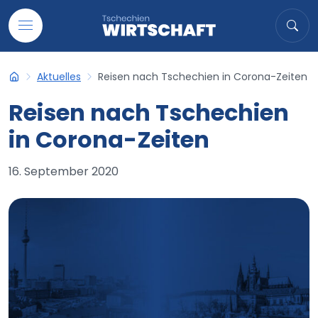
Auf Inhalt übergehen
Suche
Suc
Aktuelles
Reisen nach Tschechien in Corona-Zeiten
Tschechien-Wirtschaft
Reisen nach Tschechien
in Corona-Zeiten
16. September 2020