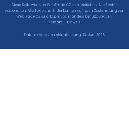
Diese Seite wird von WebTrade CZ s.r.o. betrieben. Alle Rechte
vorbehalten. Alle Texte und Bilder können nur nach Zustimmung von
WebTrade CZ s.r.o. kopiert oder anders benutzt werden.
Kontakt
Hinweis
Datum der letzten Aktualisierung: 10. Juni 2026