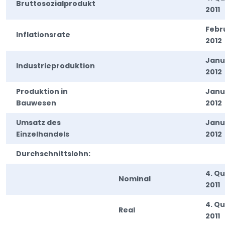
Bruttosozialprodukt
2011
Febr
Inflationsrate
2012
Janu
Industrieproduktion
2012
Produktion in
Janu
Bauwesen
2012
Umsatz des
Janu
Einzelhandels
2012
Durchschnittslohn:
4. Qu
Nominal
2011
4. Qu
Real
2011