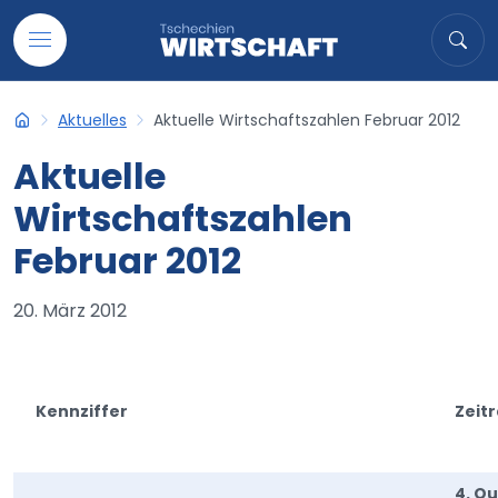
Auf Inhalt übergehen
Suche
Suc
Aktuelles
Aktuelle Wirtschaftszahlen Februar 2012
Tschechien-Wirtschaft
Aktuelle
Wirtschaftszahlen
Februar 2012
20. März 2012
Kennziffer
Zeit
4. Qu