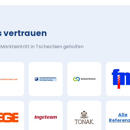
s vertrauen
arkteintritt in Tschechien geholfen
Alle
Referen