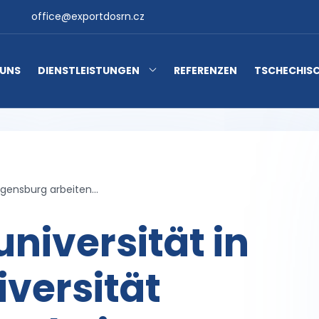
office@exportdosrn.cz
 UNS
DIENSTLEISTUNGEN
REFERENZEN
TSCHECHISC
egensburg arbeiten...
niversität in
iversität