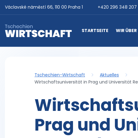
Auf Inhalt übergehen
Václavské náměstí 66, 110 00 Praha 1
+420 296 348 207
STARTSEITE
WIR ÜBER
Tschechien-Wirtschaft
Tschechien-Wirtschaft
Aktuelles
Wirtschaftsuniversität in Prag und Universität R
Wirtschaftsu
Prag und Un