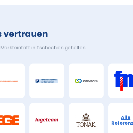
s vertrauen
arkteintritt in Tschechien geholfen
Alle
Referen